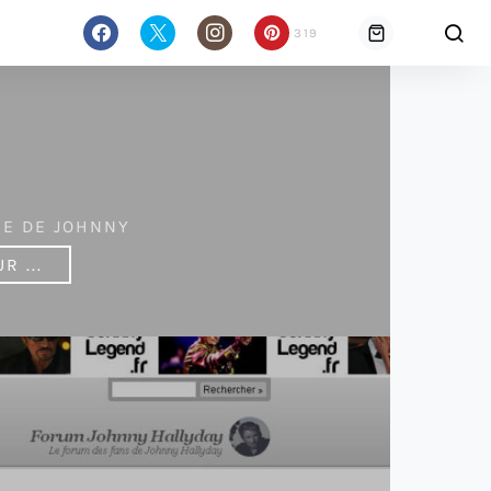
319
IE DE JOHNNY
R ...