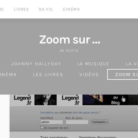
UE
LIVRES
SA VIE
CINÉMA
LYDAY
Zoom sur …
42 POSTS
JOHNNY HALLYDAY
LA MUSIQUE
LA V
CINÉMA
LES LIVRES
VIDÉOS
ZOOM SU