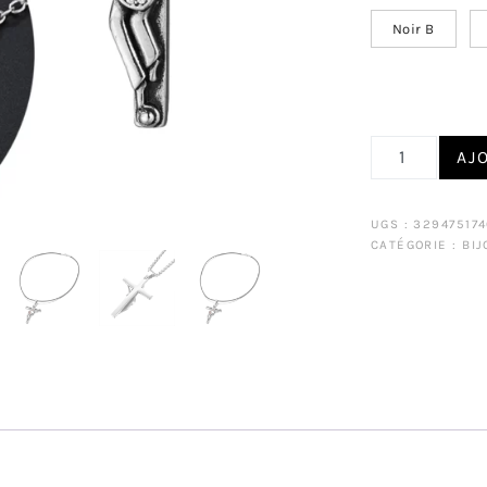
Noir B
QUANTITÉ DE CO
AJ
UGS :
32947517
CATÉGORIE :
BIJ