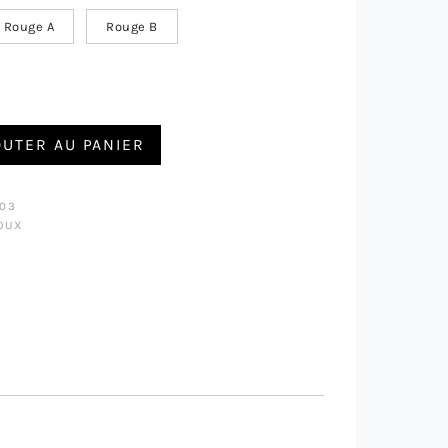
Rouge A
Rouge B
LLIER AVEC PENDENTIF CROIX DE GUITARE JOHNNY HALLYDAY
OUTER AU PANIER
403
OUX