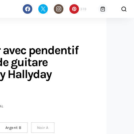
319
r avec pendentif
de guitare
y Hallyday
age de prix : 14 € à 15 €
AL
Argent B
Noir A