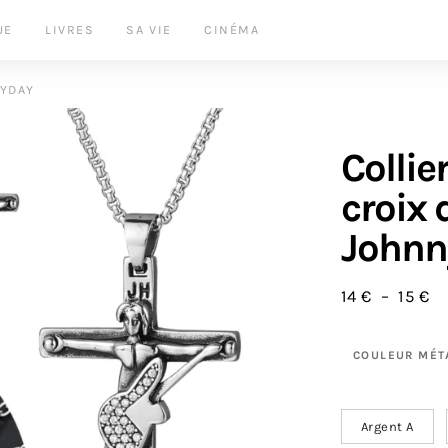
UE
LIVRES
SA VIE
CINÉMA
LYDAY
Collie
croix 
Johnn
Pl
14
€
–
15
€
COULEUR MÉT
Argent A