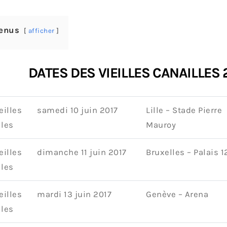
enus
afficher
DATES DES VIEILLES CANAILLES 
eilles
samedi 10 juin 2017
Lille – Stade Pierre
lles
Mauroy
eilles
dimanche 11 juin 2017
Bruxelles – Palais 1
lles
eilles
mardi 13 juin 2017
Genève – Arena
lles