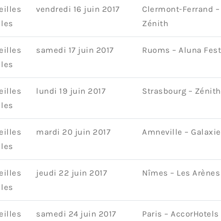
eilles
vendredi 16 juin 2017
Clermont-Ferrand –
lles
Zénith
eilles
samedi 17 juin 2017
Ruoms – Aluna Fest
lles
eilles
lundi 19 juin 2017
Strasbourg – Zénith
lles
eilles
mardi 20 juin 2017
Amneville – Galaxie
lles
eilles
jeudi 22 juin 2017
Nîmes – Les Arènes
lles
eilles
samedi 24 juin 2017
Paris – AccorHotels