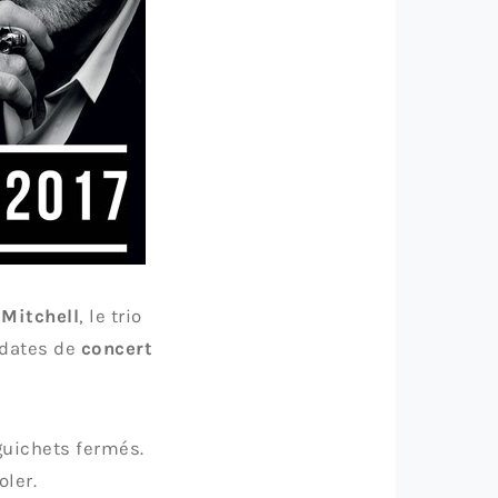
 Mitchell
, le trio
 dates de
concert
guichets fermés.
oler.