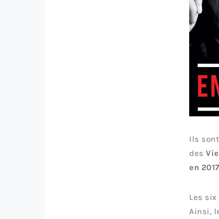
Ils son
des
Vie
en 201
Les six
Ainsi, 