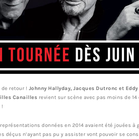
t de retour !
Johnny Hallyday, Jacques Dutronc et Eddy
illes Canailles
revient sur scène avec pas moins de 14
7
!
 représentations données en 2014 avaient été jouées à 
les déçus n’ayant pas pu y assister vont pouvoir se cons