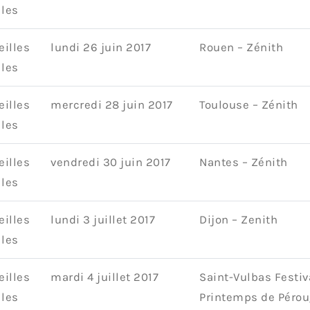
lles
eilles
lundi 26 juin 2017
Rouen – Zénith
lles
eilles
mercredi 28 juin 2017
Toulouse – Zénith
lles
eilles
vendredi 30 juin 2017
Nantes – Zénith
lles
eilles
lundi 3 juillet 2017
Dijon – Zenith
lles
eilles
mardi 4 juillet 2017
Saint-Vulbas Festiv
lles
Printemps de Péro