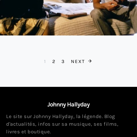
Pagination des 
1
2
3
NEXT
Johnny Hallyday
Le site sur Johnny Hallyday, la légende. Blog
d'actualités, infos sur sa musique, ses films,
livres et boutique.