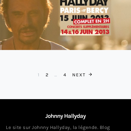
Pagination des 
1
2
…
4
NEXT
Johnny Hallyday
Le site sur Johnny Hallyday, la légende. Blog