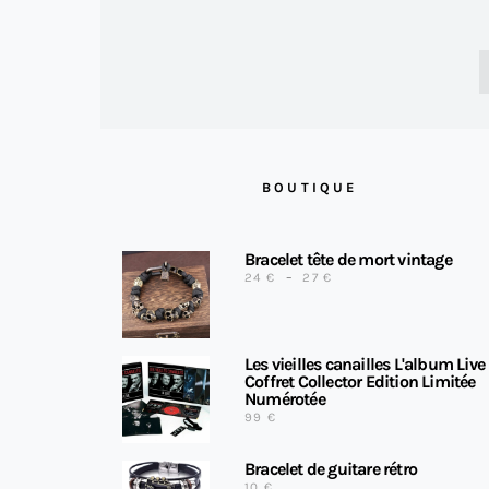
BOUTIQUE
Bracelet tête de mort vintage
PLAGE DE PRIX : 24 € 
24
€
–
27
€
Les vieilles canailles L'album Live
Coffret Collector Edition Limitée
Numérotée
99
€
Bracelet de guitare rétro
10
€