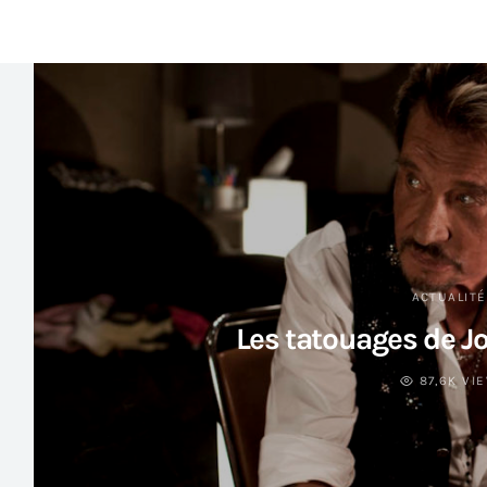
ACTUALIT
Les tatouages de J
87,6K VI