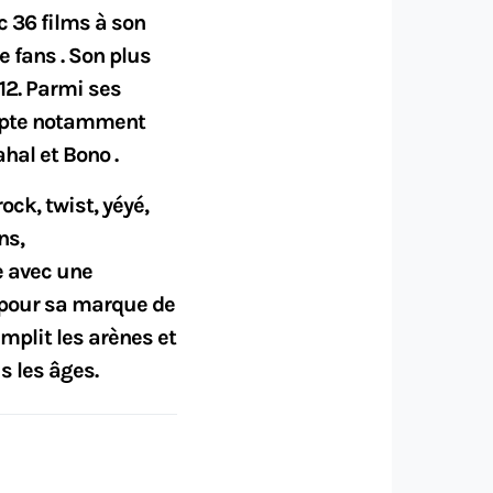
c 36 films à son
e fans . Son plus
12. Parmi ses
ompte notamment
hal et Bono .
ck, twist, yéyé,
ns,
e avec une
 pour sa marque de
emplit les arènes et
s les âges.