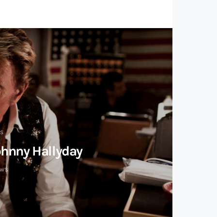
ÉS
ohnny Hallyday
EWS