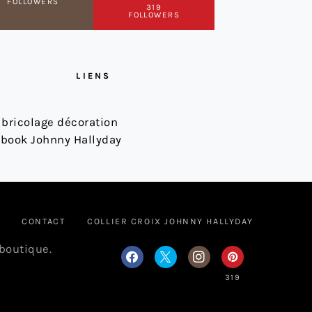
FOLLOWERS
319
FOLLOWERS
LIENS
 bricolage décoration
book Johnny Hallyday
CONTACT
COLLIER CROIX JOHNNY HALLYDAY
 boutique.
319