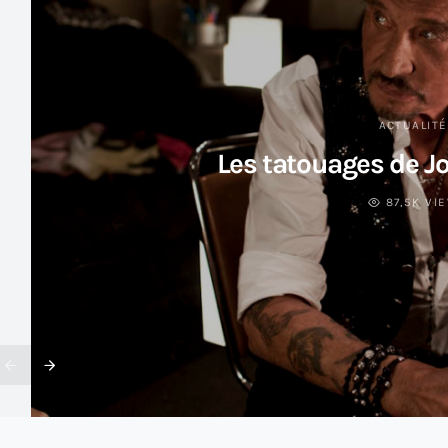
ACTUALIT
Les tatouages de J
87,5K VI