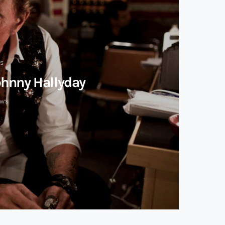
ÉS
ohnny Hallyday
EWS