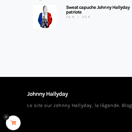
Sweat capuche Johnny Hallyday
patriote
PLAGE DE PRIX : 29 €
29
€
–
30
€
Johnny Hallyday
Le site sur Johnny Hallyday, la légende. Blog
0