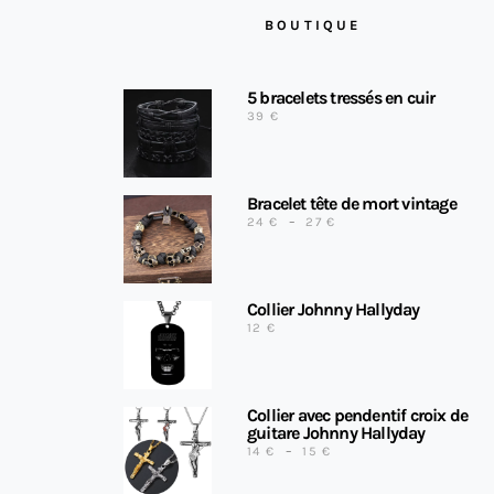
BOUTIQUE
5 bracelets tressés en cuir
39
€
Bracelet tête de mort vintage
PLAGE DE PRIX : 24 € 
24
€
–
27
€
Collier Johnny Hallyday
12
€
Collier avec pendentif croix de
guitare Johnny Hallyday
PLAGE DE PRIX : 14 € À
14
€
–
15
€