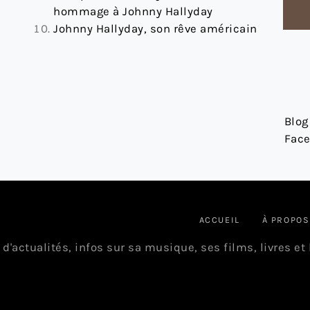
hommage à Johnny Hallyday
Johnny Hallyday, son rêve américain
 À 30 €
Blog
Face
ACCUEIL
À PROPOS
 d'actualités, infos sur sa musique, ses films, livres et