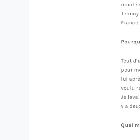
montée 
Johnny 
France.
Pourqu
Tout d’
pour mo
lui apr
voulu r
Je lava
y a deu
Quel m