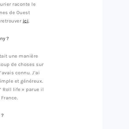
rier raconte le
nnes de Ouest
 retrouver
ici
.
ny ?
était une manière
ucoup de choses sur
’avais connu. J’ai
simple et généreux.
oll life » parue il
 France.
 ?