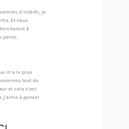
entres d’intérêt, je
rtis. Et nous
cherchaient à
 parler.
qui m’a le plus
s sommes tout de
ur et cela s’est
 j’aime à penser
CI