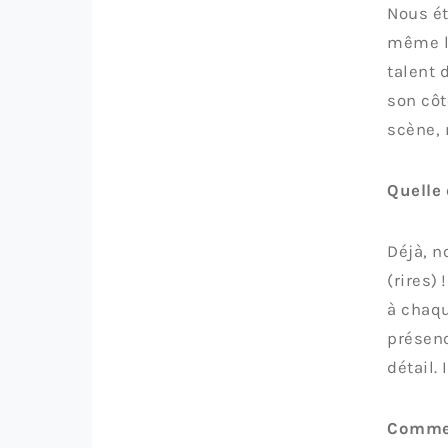
Nous ét
même lo
talent 
son côt
scène, 
Quelle 
Déjà, n
(rires)
à chaqu
présenc
détail.
Commen