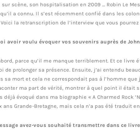
sur scène, son hospitalisation en 2009 … Robin Le Mesu
qu’il a connu. Il s’est récemment confié dans les colo
 Voici la retranscription de l’interview que vous pourrez
oi avoir voulu évoquer vos souvenirs auprès de John
abord, parce qu’il me manque terriblement. Et ce livre 
i de prolonger sa présence. Ensuite, j’ai entendu bea
ès sa mort et cela ne correspondait pas à l’homme que j
aconter ma part de vérité, montrer à quel point il était 
is déjà évoqué dans ma biographie « A Charmed Rock ‘N’ R
x ans Grande-Bretagne, mais cela n’a pas été traduit en
essage avez-vous souhaité transmettre dans ce livre