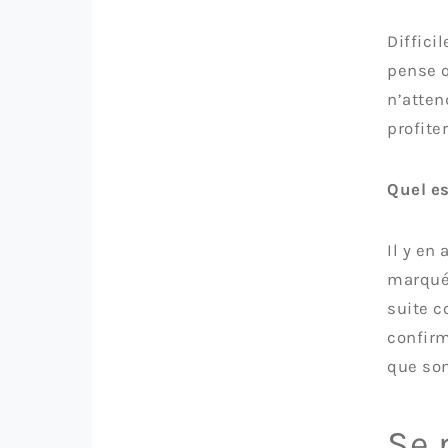
Diffici
pense q
n’atten
profite
Quel es
Il y en
marqué
suite c
confirm
que son
Se 