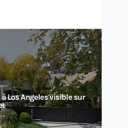
HNNY
à Los Angeles visible sur
et
EWS