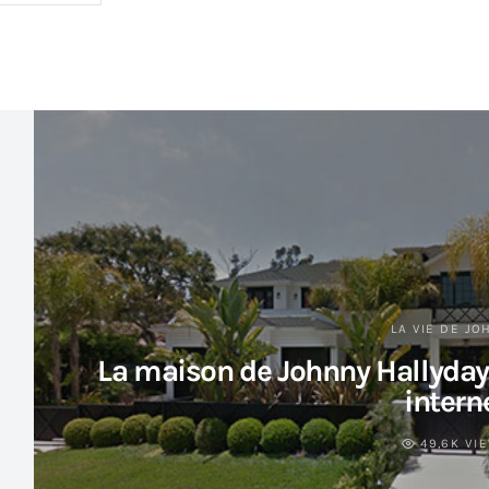
LA VIE DE JO
La maison de Johnny Hallyday 
intern
49,6K VI