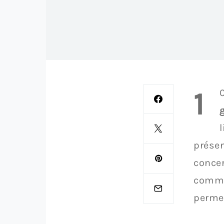
1
l
présen
conce
comme 
permet