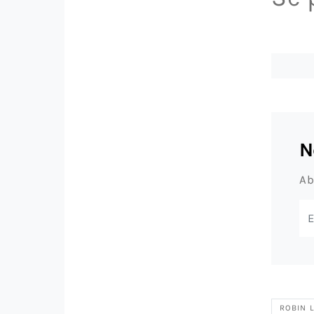
N
Ab
ROBIN 