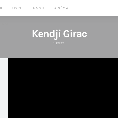
UE
LIVRES
SA VIE
CINÉMA
LYDAY
Kendji Girac
1 POST