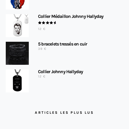
Collier Médaillon Johnny Hallyday
NOTE
12
€
4.88
SUR 5
5 bracelets tressés en cuir
39
€
Collier Johnny Hallyday
12
€
ARTICLES LES PLUS LUS