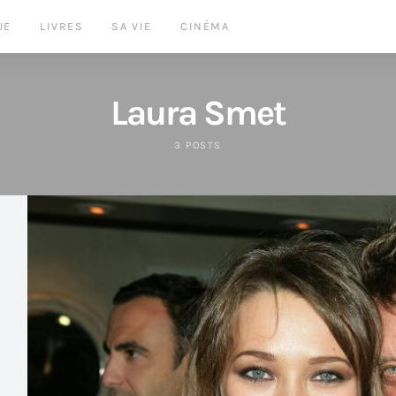
UE
LIVRES
SA VIE
CINÉMA
LYDAY
Laura Smet
3 POSTS