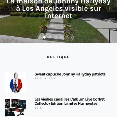
La maison de Johnny Hallyday
à Los Angeles visible sur
internet
49,6K VIEWS
BOUTIQUE
Sweat capuche Johnny Hallyday patriote
PLAGE DE PRIX : 29 € À 30 €
29
€
–
30
€
Les vieilles canailles L'album Live Coffret
Collector Edition Limitée Numérotée
99
€