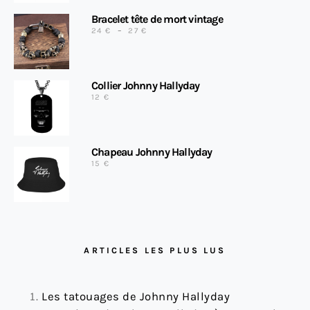
Bracelet tête de mort vintage
PLAGE DE PRIX : 24 € À 27 €
24
€
–
27
€
Collier Johnny Hallyday
12
€
Chapeau Johnny Hallyday
15
€
ARTICLES LES PLUS LUS
Les tatouages de Johnny Hallyday