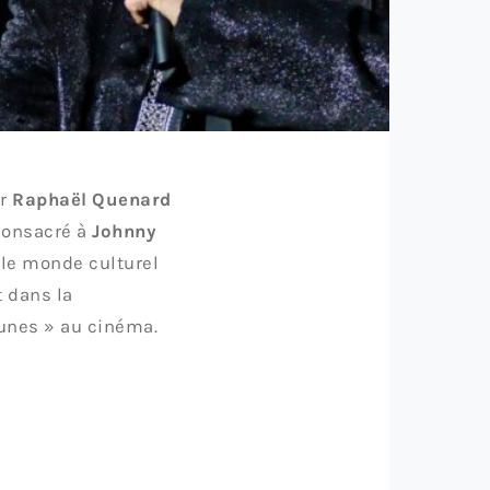
ur
Raphaël Quenard
 consacré à
Johnny
 le monde culturel
 dans la
jeunes » au cinéma.