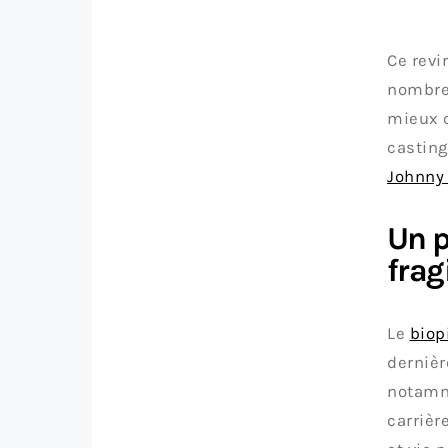
Ce revi
nombreu
mieux c
casting
Johnny 
Un p
frag
Le
biop
dernièr
notamme
carrièr