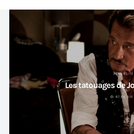
ACTUALIT
Les tatouages de J
87,6K VI