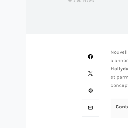
3,9K VIEWS
Nouvell
a annon
Hallyd
et parm
concept
Cont