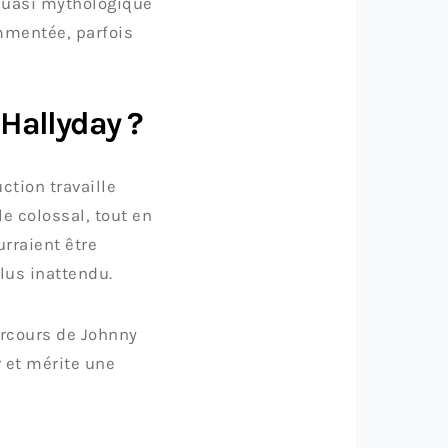
 quasi mythologique
ommentée, parfois
 Hallyday ?
ction travaille
e colossal, tout en
urraient être
lus inattendu.
parcours de Johnny
r et mérite une