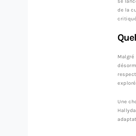
se lanc
de la c
critiqu
Quel
Malgré 
désorma
respect
exploré
Une cho
Hallyda
adaptat