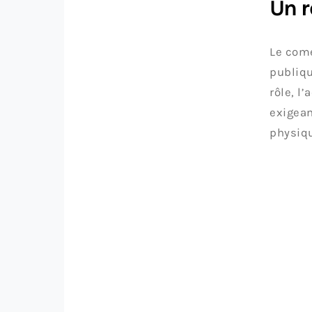
Un r
Le comé
publiqu
rôle, l
exigean
physiqu