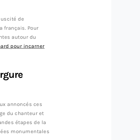
suscité de
 français. Pour
ntes autour du
ard pour incarner
rgure
ieux annoncés ces
age du chanteur et
randes étapes de la
urnées monumentales