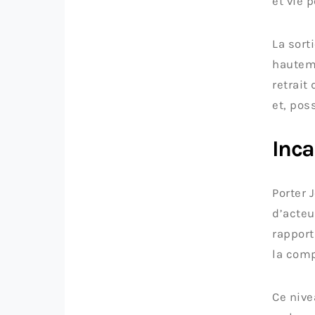
et vie 
La sort
hauteme
retrait
et, pos
Inca
Porter 
d’acteu
rapport
la comp
Ce nive