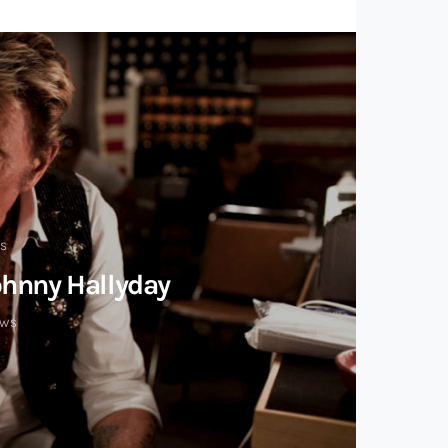
ÉS
ohnny Hallyday
EWS