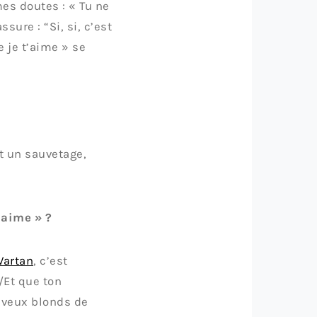
es doutes : « Tu ne
sure : “Si, si, c’est
e je t’aime » se
it un sauvetage,
’aime » ?
Vartan
, c’est
/Et que ton
eveux blonds de