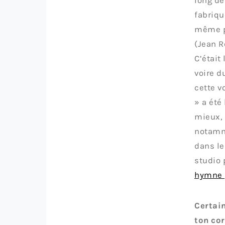
long de 
fabriqu
même pa
(Jean R
C’était
voire d
cette vo
» a été
mieux, 
notamme
dans le
studio 
hymne 
Certain
ton cor