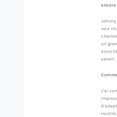
encore 
Johnny 
voix ch
chanter
un gran
écorché
savait.
Commen
J’ai co
impossi
d’adapt
recette