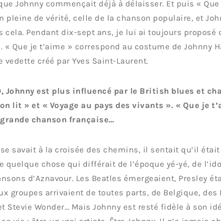
 que Johnny commençait déjà à délaisser. Et puis « Que 
 pleine de vérité, celle de la chanson populaire, et Joh
 cela. Pendant dix-sept ans, je lui ai toujours propos
. « Que je t’aime » correspond au costume de Johnny 
e vedette créé par Yves Saint-Laurent.
, Johnny est plus influencé par le British blues et ch
on lit » et « Voyage au pays des vivants ». « Que je t’
a grande chanson française…
se savait à la croisée des chemins, il sentait qu’il était
e quelque chose qui différait de l’époque yé-yé, de l’id
nsons d’Aznavour. Les Beatles émergeaient, Presley étai
x groupes arrivaient de toutes parts, de Belgique, des
et Stevie Wonder… Mais Johnny est resté fidèle à son i