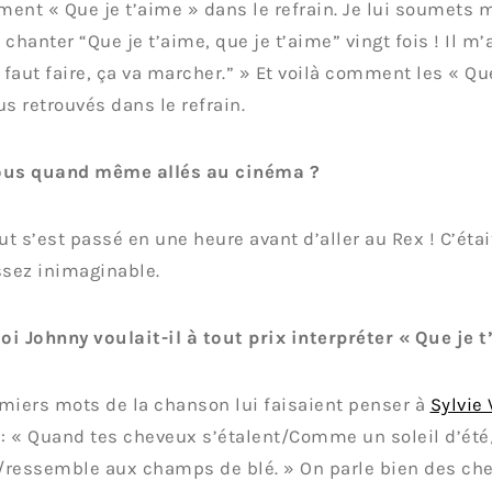
ent « Que je t’aime » dans le refrain. Je lui soumets m
chanter “Que je t’aime, que je t’aime” vingt fois ! Il m’as
l faut faire, ça va marcher.” » Et voilà comment les « Qu
us retrouvés dans le refrain.
ous quand même allés au cinéma ?
out s’est passé en une heure avant d’aller au Rex ! C’éta
ssez inimaginable.
i Johnny voulait-il à tout prix interpréter « Que je t
miers mots de la chanson lui faisaient penser à
Sylvie 
 : « Quand tes cheveux s’étalent/Comme un soleil d’été
r/ressemble aux champs de blé. » On parle bien des ch