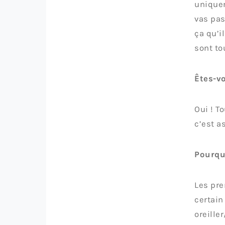
uniquem
vas pas 
ça qu’i
sont to
Êtes-v
Oui ! T
c’est a
Pourquo
Les pre
certain
oreille