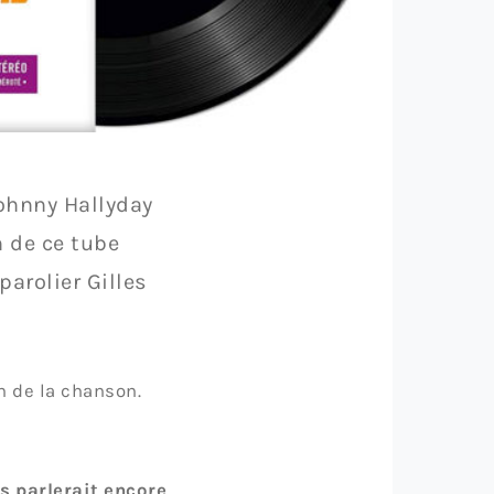
Johnny Hallyday
n de ce tube
arolier Gilles
n de la chanson.
us parlerait encore