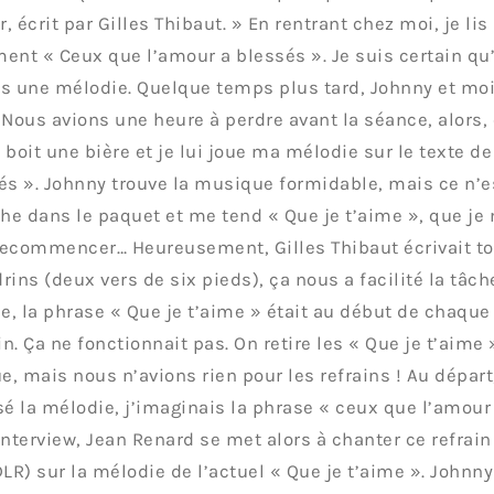
, écrit par Gilles Thibaut. » En rentrant chez moi, je lis
ent « Ceux que l’amour a blessés ». Je suis certain qu’i
ris une mélodie. Quelque temps plus tard, Johnny et mo
 Nous avions une heure à perdre avant la séance, alors, 
 boit une bière et je lui joue ma mélodie sur le texte d
és ». Johnny trouve la musique formidable, mais ce n’es
che dans le paquet et me tend « Que je t’aime », que je n
 recommencer… Heureusement, Gilles Thibaut écrivait t
rins (deux vers de six pieds), ça nous a facilité la tâch
ne, la phrase « Que je t’aime » était au début de chaqu
in. Ça ne fonctionnait pas. On retire les « Que je t’aime 
, mais nous n’avions rien pour les refrains ! Au départ
 la mélodie, j’imaginais la phrase « ceux que l’amour 
interview, Jean Renard se met alors à chanter ce refrain
DLR) sur la mélodie de l’actuel « Que je t’aime ». Johnn