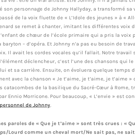
sa vie : être un vrai artiste. Être Johnny. Il n’a jamais ch
é son personnage de Johnny Hallyday, a transformé sa v
ssé de la voix fluette de « L’Idole des jeunes » à « All
enard se remet à chanter, imitant les différentes voix 
 l’enfant de chœur de l’école primaire qui a pris la voix 
u baryton – d’opéra. Et Johnny n’a pas eu besoin de travai
ix. Il avait les cordes vocales qu’il fallait. Notre travail
 l’élément déclencheur, c’est l’une des chansons qui le
lui et sa carrière. Ensuite, on évoluera quelque temps d
nt avec la chanson « Je t’aime, je t’aime, je t’aime » 
s catacombes de la basilique du Sacré-Cœur à Rome, 
par Ennio Morricone. Pour beaucoup, « L’envie » est c
personnel de Johnny
.
es paroles de « Que je t’aime » sont très crues : « 
ps/Lourd comme un cheval mort/Ne sait pas, ne sait 