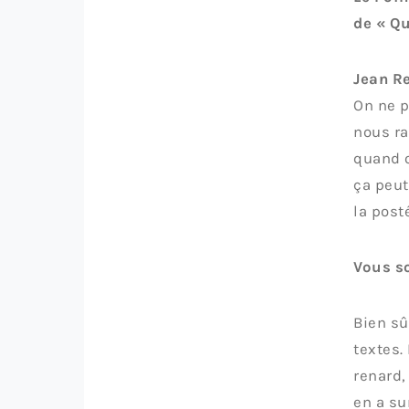
de « Qu
Jean Re
On ne p
nous ra
quand on
ça peut
la post
Vous s
Bien sû
textes. 
renard,
en a su