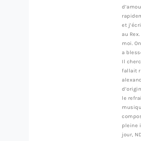
d’amour
rapidem
et j’éc
au Rex.
moi. On
a bless
Il cher
fallait
alexand
d’origi
le refra
musique
composé
pleine 
jour, N