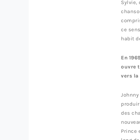
Sylvie,
chanson
compris
ce sens
habit d
En 1969
ouvre t
vers l
Johnny 
produir
des cha
nouveau
Prince 