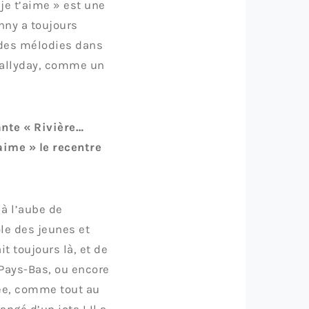
je t’aime » est une
nny a toujours
é des mélodies dans
Hallyday, comme un
ante « Rivière…
aime » le recentre
 à l’aube de
ole des jeunes et
t toujours là, et de
 Pays-Bas, ou encore
dée, comme tout au