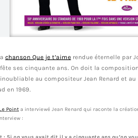
a
chanson Que je t’aime
rendue éternelle par 
fête ses cinquante ans. On doit la compositio
inoubliable au compositeur Jean Renard et au p
d en 1969.
Le Point
a interviewé Jean Renard qui raconte la créatio
interview :
t : Si on vous avait dit il y a cinquante ans qu’on vo