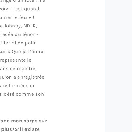
angé d’un iota ! Il a
oix. Il est quand
umer le feu » !
de Johnny, NDLR).
placée du ténor –
ller ni de polir
 sur « Que je t’aime
 représente le
ans ce registre,
qu’on a enregistrée
transformées en
onsidéré comme son
Quand mon corps sur
plus/S’il existe