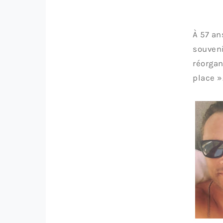
À 57 an
souveni
réorgan
place »