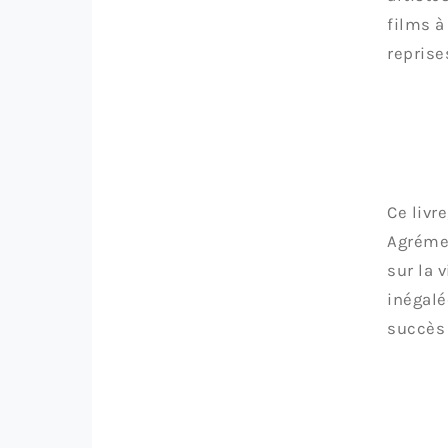
films à
reprise
Ce livr
Agrémen
sur la 
inégalé
succès 