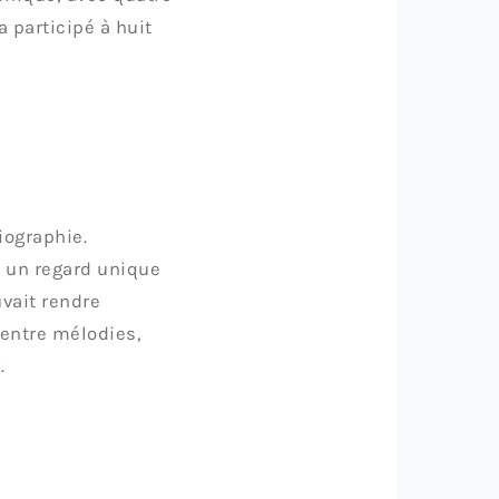
a participé à huit
iographie.
e un regard unique
uvait rendre
 entre mélodies,
.