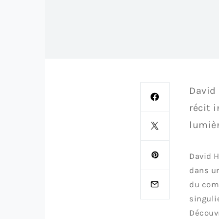
David 
récit 
lumiè
David H
dans un
du comm
singuli
Découvr