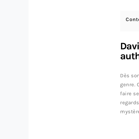
Cont
Davi
aut
Dès son
genre. 
faire s
regards
mystère