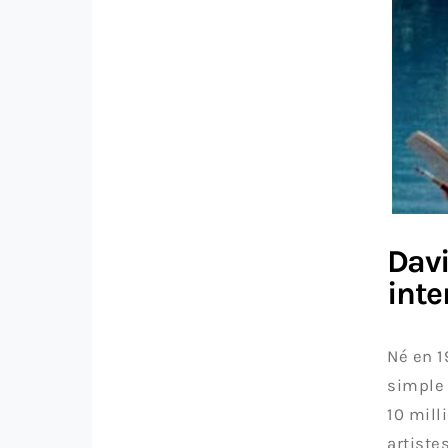
Davi
inte
Né en 1
simple 
10 mill
artiste