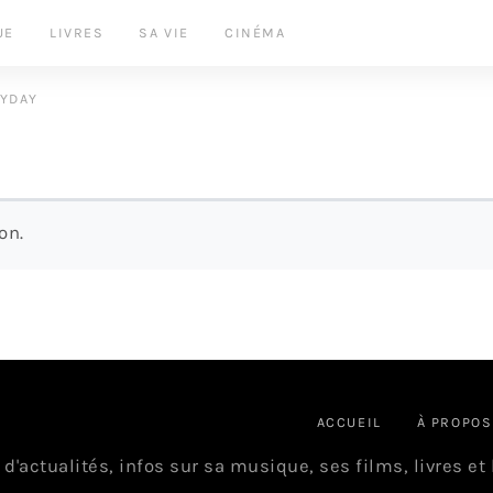
UE
LIVRES
SA VIE
CINÉMA
LYDAY
on.
ACCUEIL
À PROPOS
 d'actualités, infos sur sa musique, ses films, livres et