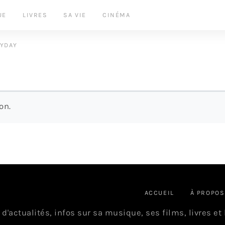
UE
LIVRES
SA VIE
CINÉMA
LYDAY
on.
ACCUEIL
À PROPOS
 d'actualités, infos sur sa musique, ses films, livres et